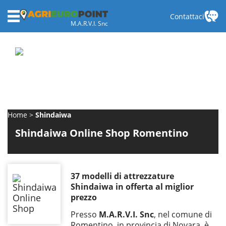
Contattaci
M.A.R.V.I. Snc
Home
Shindaiwa
Shindaiwa Online Shop Romentino
37 modelli di attrezzature
Shindaiwa in offerta al miglior
prezzo
Presso
M.A.R.V.I. Snc
, nel comune di
Romentino, in provincia di Novara, è