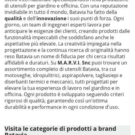
di utensili per giardino e officina. Con una reputazione
invidiabile in tutto il mondo, Batavia ha fatto della
qualità
e dell'
innovazione
i suoi punti di forza. Ogni
giorno, un team di ingegneri esperti lavora per
anticipare le esigenze dei clienti, creando prodotti dalle
funzionalità impeccabili che soddisfano anche le
aspettative più elevate. La creatività impiegata nella
progettazione e la continua ricerca di originalità hanno
reso Batavia un nome di fiducia per chi cerca risultati
affidabili e duraturi. Su
M.A.R.V.I. Snc
puoi trovare un
assortimento completo di utensili Batavia, tra cui
motoseghe, idropulitrici, aspirapolvere, tagliasiepi e
diserbanti termici e meccanici, tutti progettati per
elevare la tua esperienza di lavoro nel giardino e in
officina. Ogni prodotto è sviluppato seguendo criteri
rigorosi di qualità, garantendo così un'ottima
durabilità e performance in ogni condizione d'uso.
Visita le categorie di prodotti a brand
Batavia