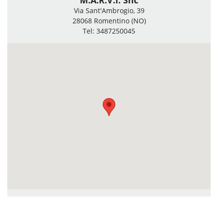
M.A.R.V.I. Snc
Via Sant'Ambrogio, 39
28068 Romentino (NO)
Tel: 3487250045