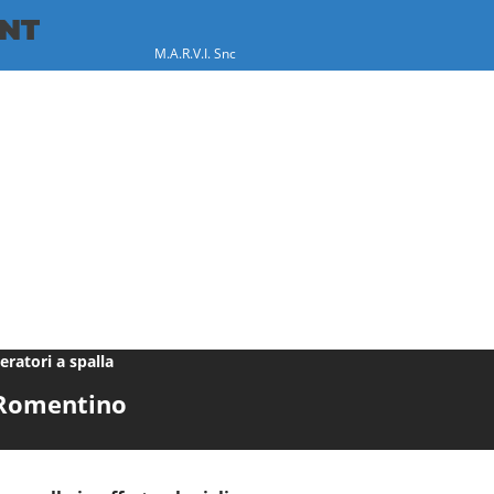
M.A.R.V.I. Snc
eratori a spalla
e Romentino